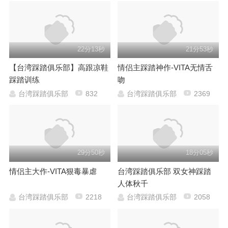
22分13秒
21分53秒
【台湾踩踏俱乐部】高跟凉鞋
情侣主踩踏神作-VITA无情舌
踩踏训练
吻
台湾踩踏俱乐部
832
台湾踩踏俱乐部
2369
29分50秒
18分05秒
情侣主大作-VITA狠毒暴虐
台湾踩踏俱乐部 双女神踩踏
人体秋千
台湾踩踏俱乐部
2218
台湾踩踏俱乐部
2058