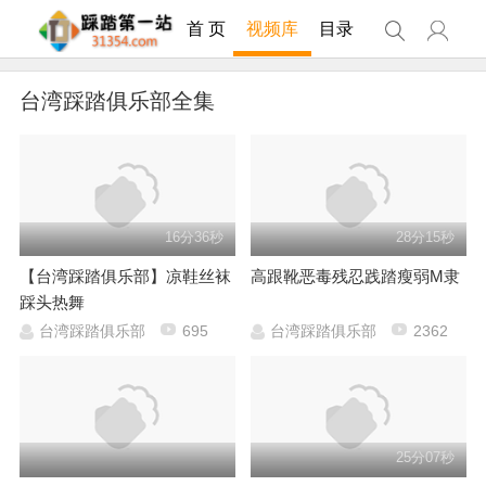
首 页
视频库
目录
台湾踩踏俱乐部全集
16分36秒
28分15秒
【台湾踩踏俱乐部】凉鞋丝袜
高跟靴恶毒残忍践踏瘦弱M隶
踩头热舞
台湾踩踏俱乐部
695
台湾踩踏俱乐部
2362
25分07秒