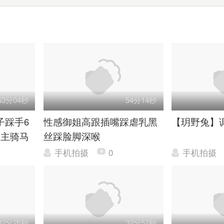
53分04秒
54分14秒
子踩手6
性感御姐高跟插嘴踩虐乳黑
【玥野兔】
三主骑马
丝踩脸脚深喉
手机拍摄
0
手机拍摄
32分26秒
32分52秒