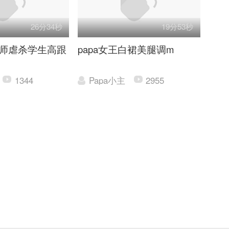
26分34秒
19分53秒
 老师虐杀学生高跟
papa女王白裙美腿调m
1344
Papa小主
2955