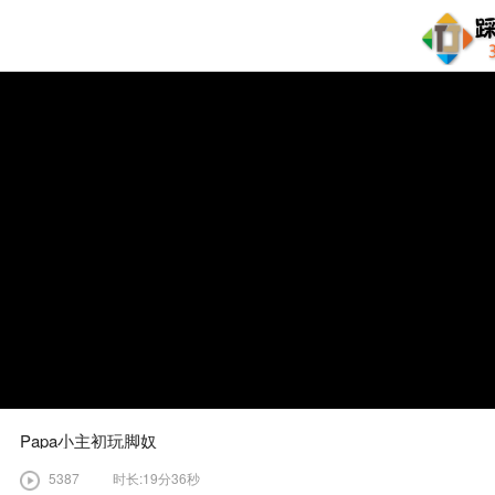
Papa小主初玩脚奴
5387
时长:19分36秒