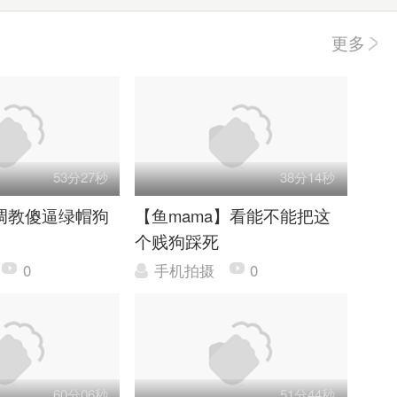
更多
53分27秒
38分14秒
调教傻逼绿帽狗
【鱼mama】看能不能把这
个贱狗踩死
0
手机拍摄
0
60分06秒
51分44秒