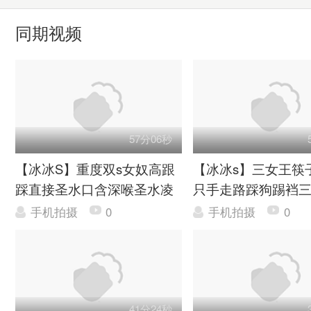
同期视频
57分06秒
【冰冰S】重度双s女奴高跟
【冰冰s】三女王筷
踩直接圣水口含深喉圣水凌
只手走路踩狗踢裆
虐暴力残虐
比赛游街
手机拍摄
0
手机拍摄
0
41分24秒